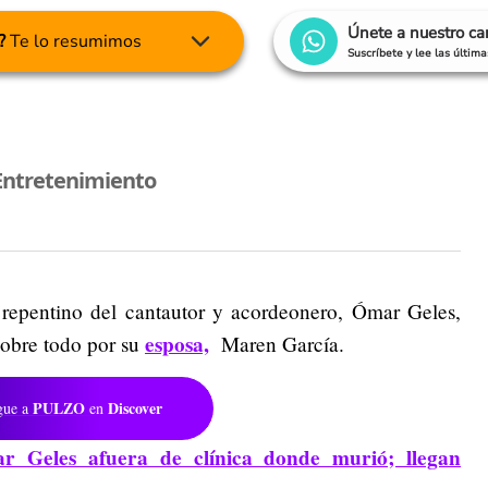
Únete a nuestro c
?
Te lo resumimos
Suscríbete y lee las últim
Entretenimiento
to repentino del cantautor y acordeonero, Ómar Geles,
esposa,
sobre todo por su
Maren García.
PULZO
Discover
gue a
en
r Geles afuera de clínica donde murió; llegan