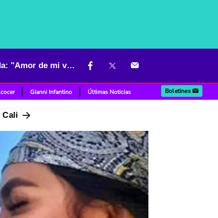
Quién es la esposa de Ómar Geles y su sentido mensaje a la leyenda: "Amor de mi vida"
Boletines
lcocer
Gianni Infantino
Últimas Noticias
n Cali