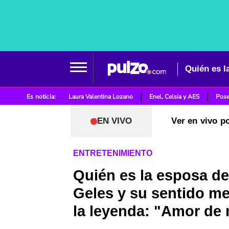
Es noticia:
Laura Valentina Lozano
Enel, Celsia y AES
Pose
EN VIVO
Ver en vivo p
ENTRETENIMIENTO
Quién es la esposa d
Geles y su sentido me
la leyenda: "Amor de 