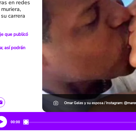
ras en redes
 muriera,
su carrera
je que publicó
a; así podrán
Omar Geles y su esposa / Instagram: @maren
00:00