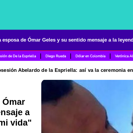
sión de De la Espriella
Diego Rueda
Dólar en Colombia
Verónica A
osesión Abelardo de la Espriella: así va la ceremonia e
e Ómar
nsaje a
mi vida"