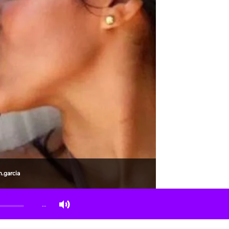
.garcia
…