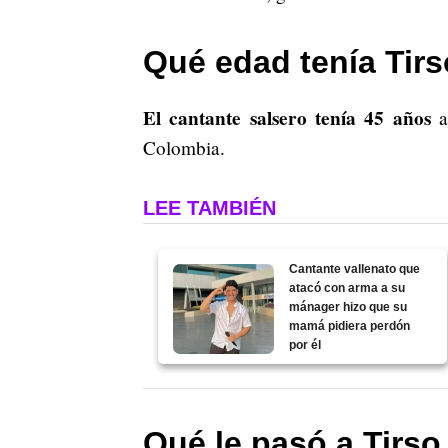
Qué edad tenía Tirs
El cantante salsero tenía 45 años
a
Colombia.
LEE TAMBIÉN
Cantante vallenato que
atacó con arma a su
mánager hizo que su
mamá pidiera perdón
por él
Qué le pasó a Tirso