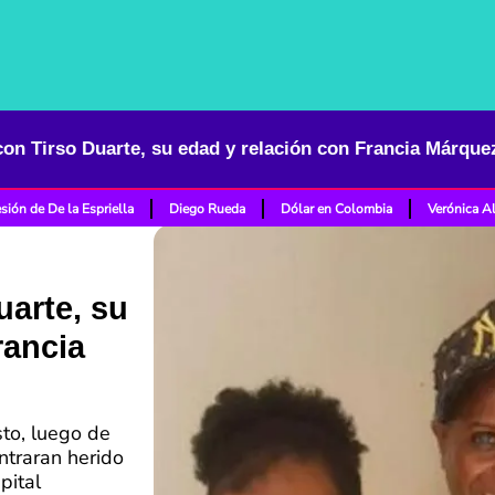
on Tirso Duarte, su edad y relación con Francia Márque
sión de De la Espriella
Diego Rueda
Dólar en Colombia
Verónica A
arte, su
rancia
sto, luego de
ntraran herido
pital