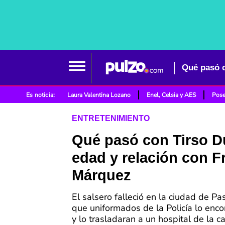
Qué pasó c
Es noticia:
Laura Valentina Lozano
Enel, Celsia y AES
Pose
ENTRETENIMIENTO
Qué pasó con Tirso Du
edad y relación con F
Márquez
El salsero falleció en la ciudad de Pa
que uniformados de la Policía lo enco
y lo trasladaran a un hospital de la ca