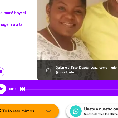
e murió hoy: el
ager irá a la
Quién era Tirso Duarte, edad, cómo murió 
@tirsoduarte
00:00
Únete a nuestro c
?
Te lo resumimos
Suscríbete y lee las últim