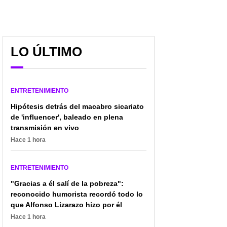
LO ÚLTIMO
ENTRETENIMIENTO
Hipótesis detrás del macabro sicariato
de 'influencer', baleado en plena
transmisión en vivo
Mujer salió de su
Están disparados los
Hace 1 hora
vivienda y nunca
hurtos de alcantarillas y
regreso; familia la busca
medidores en Pasto;
desesperadamente en
ladrones son
ENTRETENIMIENTO
Pasto
extranjeros
"Gracias a él salí de la pobreza":
reconocido humorista recordó todo lo
que Alfonso Lizarazo hizo por él
Hace 1 hora