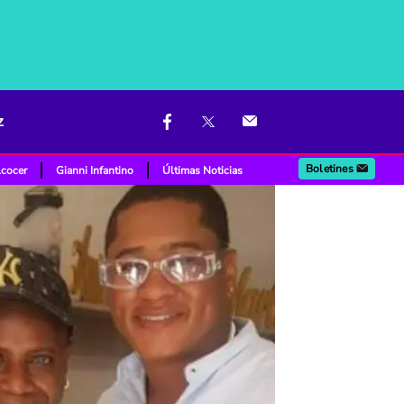
z
Boletines
lcocer
Gianni Infantino
Últimas Noticias