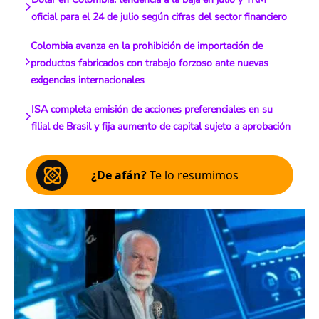
oficial para el 24 de julio según cifras del sector financiero
Colombia avanza en la prohibición de importación de
productos fabricados con trabajo forzoso ante nuevas
exigencias internacionales
ISA completa emisión de acciones preferenciales en su
filial de Brasil y fija aumento de capital sujeto a aprobación
¿De afán?
Te lo resumimos