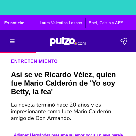
Es noticia:
Laura Valentina Lozano
Enel, Celsia y AES
Po
ENTRETENIMIENTO
Así se ve Ricardo Vélez, quien
fue Mario Calderón de 'Yo soy
Betty, la fea'
La novela terminó hace 20 años y es
impresionante como luce Mario Calderón
amigo de Don Armando.
Adianez Hernández presume su amor por su nueva pareja