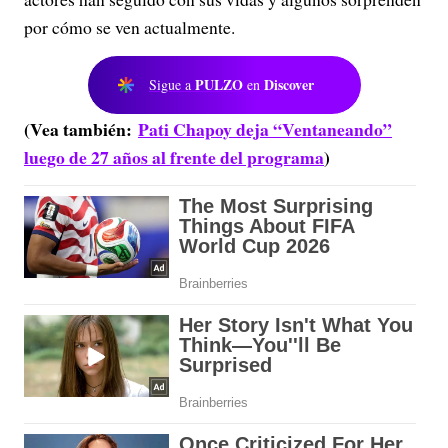
por cómo se ven actualmente.
PULZO
Discover
Sigue a
en
(Vea también:
Pati Chapoy deja “Ventaneando”
luego de 27 años al frente del programa
)