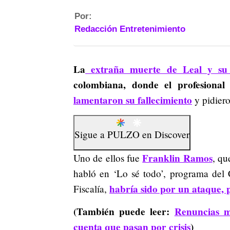
Por:
Redacción Entretenimiento
La
extraña muerte de Leal y su
colombiana, donde el profesion
lamentaron su fallecimiento
y pidiero
Sigue a
PULZO
en
Discover
Franklin Ramos
Uno de ellos fue
, qu
habló en ‘Lo sé todo’, programa del 
habría sido por un ataque, 
Fiscalía,
(También puede leer:
Renuncias m
cuenta que pasan por crisis
)