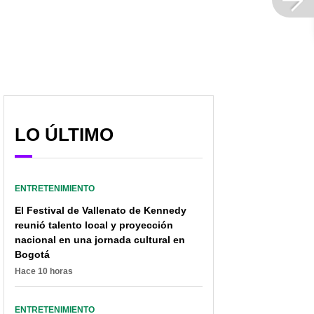
hombres, las tendencias
cuadro que le robaron en
de corte en pandemia
casa de Franklin Ramos
LO ÚLTIMO
ENTRETENIMIENTO
El Festival de Vallenato de Kennedy
reunió talento local y proyección
nacional en una jornada cultural en
Bogotá
Hace 10 horas
ENTRETENIMIENTO