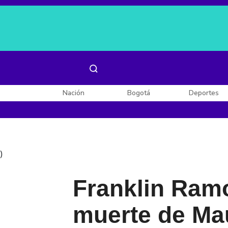
Es noticia:
Laura Valentina Lozano
Enel, Celsia y AES
Nación
Bogotá
Deportes
)
Franklin Ramo
muerte de Mau