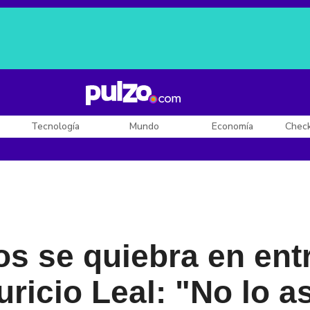
Posesión de De la Espriella
Diego Rueda
Dólar en Colombia
Tecnología
Mundo
Economía
Chec
s se quiebra en entr
ricio Leal: "No lo a