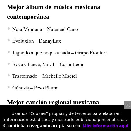
Mejor álbum de música mexicana
contemporánea
Nata Montana – Natanael Cano
Evoluxion – DannyLux
Jugando a que no pasa nada – Grupo Frontera
Boca Chueca, Vol. 1 – Carin León
Trastornado – Michelle Maciel
Génesis – Peso Pluma
Mejor canción regional mexicana
Usamos "Cookies" propias y de terceros para elaborar
Aquí mando yo – Los Tigres Del Norte
información estadística y mostrarle publicidad personalizada.
Si continúa navegando acepta su uso.
Más información aquí
Canción para olvidarte – Majo Aguilar