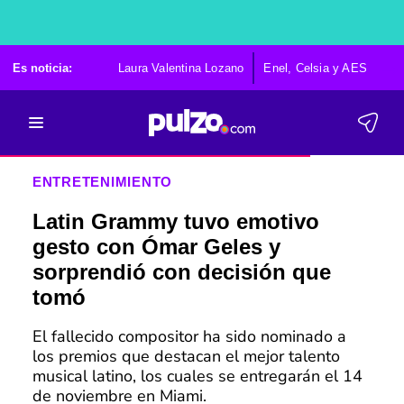
Es noticia:
Laura Valentina Lozano
Enel, Celsia y AES
Po
ENTRETENIMIENTO
Latin Grammy tuvo emotivo
gesto con Ómar Geles y
sorprendió con decisión que
tomó
El fallecido compositor ha sido nominado a
los premios que destacan el mejor talento
musical latino, los cuales se entregarán el 14
de noviembre en Miami.