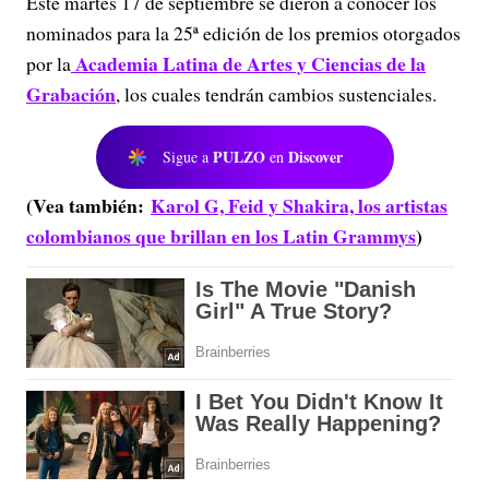
Este martes 17 de septiembre se dieron a conocer los
nominados para la 25ª edición de los premios otorgados
Academia Latina de Artes y Ciencias de la
por la
Grabación
, los cuales tendrán cambios sustenciales.
PULZO
Discover
Sigue a
en
(Vea también:
Karol G, Feid y Shakira, los artistas
colombianos que brillan en los Latin Grammys
)