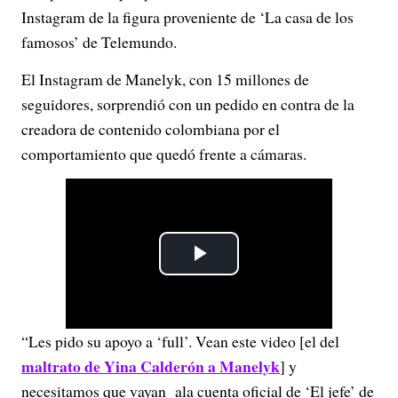
Instagram de la figura proveniente de ‘La casa de los
famosos’ de Telemundo.
El Instagram de Manelyk, con 15 millones de
seguidores, sorprendió con un pedido en contra de la
creadora de contenido colombiana por el
comportamiento que quedó frente a cámaras.
P
l
“Les pido su apoyo a ‘full’. Vean este video [el del
a
maltrato de Yina Calderón a Manelyk
] y
y
necesitamos que vayan ala cuenta oficial de ‘El jefe’ de