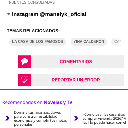
FUENTES CONSULTADAS
Instagram @manelyk_oficial
TEMAS RELACIONADOS:
LA CASA DE LOS FAMOSOS
YINA CALDERÓN
CANAL
COMENTARIOS
REPORTAR UN ERROR
Recomendados en
Novelas y TV
Domina tus finanzas: claves
¿Cómo usar las cesantías 
para construir estabilidad
comprar vivienda 2026? As
económica y cumplir tus metas
fácil lo puede hacer con el
personales