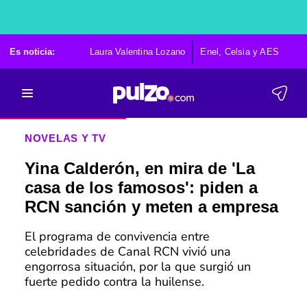
Es noticia:
Laura Valentina Lozano
Enel, Celsia y AES
Po
NOVELAS Y TV
Yina Calderón, en mira de 'La
casa de los famosos': piden a
RCN sanción y meten a empresa
El programa de convivencia entre
celebridades de Canal RCN vivió una
engorrosa situación, por la que surgió un
fuerte pedido contra la huilense.