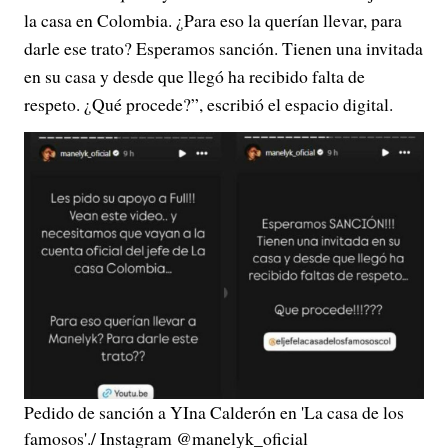
la casa en Colombia. ¿Para eso la querían llevar, para
V
darle ese trato? Esperamos sanción. Tienen una invitada
en su casa y desde que llegó ha recibido falta de
i
respeto. ¿Qué procede?”, escribió el espacio digital.
d
e
o
Pedido de sanción a YIna Calderón en 'La casa de los
famosos'./ Instagram @manelyk_oficial