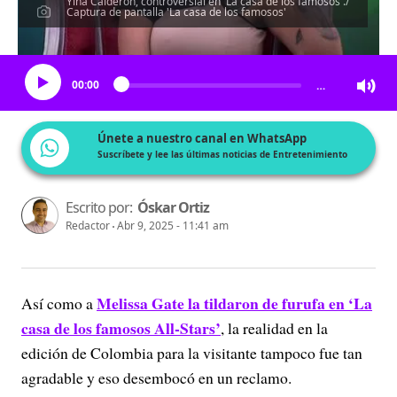
Yina Calderón, controversial en 'La casa de los famosos'./
Captura de pantalla 'La casa de los famosos'
Escucha el artículo
00:00
…
Únete a nuestro canal en WhatsApp
Suscríbete y lee las últimas noticias de Entretenimiento
Escrito por:
Óskar Ortiz
Redactor
Abr 9, 2025 - 11:41 am
Melissa Gate la tildaron de furufa en ‘La
Así como a
casa de los famosos All-Stars’
, la realidad en la
edición de Colombia para la visitante tampoco fue tan
agradable y eso desembocó en un reclamo.