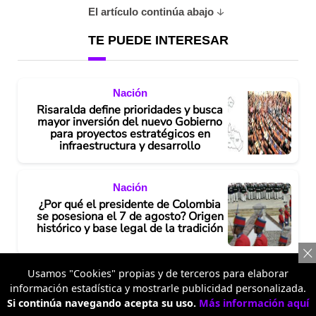
El artículo continúa abajo
TE PUEDE INTERESAR
Nación
Risaralda define prioridades y busca
mayor inversión del nuevo Gobierno
para proyectos estratégicos en
infraestructura y desarrollo
Nación
¿Por qué el presidente de Colombia
se posesiona el 7 de agosto? Origen
histórico y base legal de la tradición
Usamos "Cookies" propias y de terceros para elaborar
Nación
información estadística y mostrarle publicidad personalizada.
Sale a la luz cómo llegó Gabriela
Si continúa navegando acepta su uso.
Más información aquí
Muñoz a la Aerocivil y cuál es su