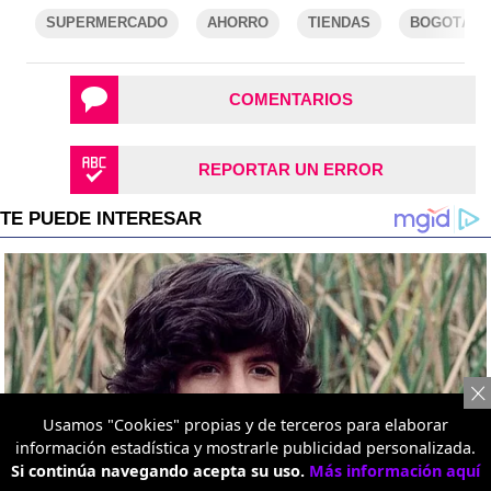
SUPERMERCADO
AHORRO
TIENDAS
BOGOTÁ
COMENTARIOS
REPORTAR UN ERROR
Usamos "Cookies" propias y de terceros para elaborar
información estadística y mostrarle publicidad personalizada.
Si continúa navegando acepta su uso.
Más información aquí