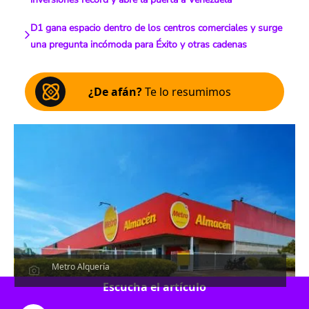
D1 gana espacio dentro de los centros comerciales y surge
una pregunta incómoda para Éxito y otras cadenas
¿De afán?
Te lo resumimos
Metro Alquería
Escucha el artículo