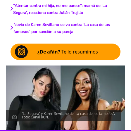
"Atentar contra mi hija, no me parece": mamá de 'La
Segura', reacciona contra Julián Trujillo
Novio de Karen Sevillano se va contra 'La casa de los
famosos' por sanción a su pareja
¿De afán?
Te lo resumimos
'La Segura' y Karen Sevillano de 'La casa de los famosos'.
Foto: Canal RCN.
Escucha el artículo