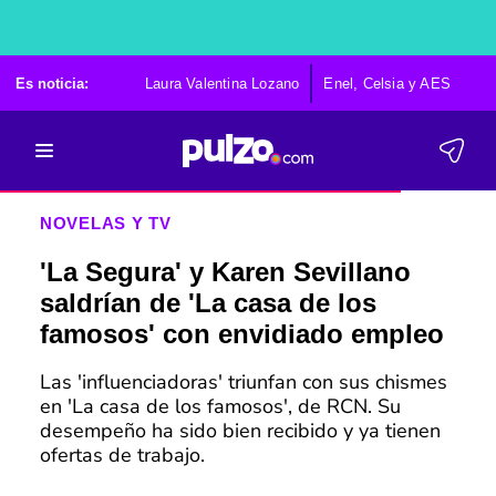
Es noticia:
Laura Valentina Lozano
Enel, Celsia y AES
Po
NOVELAS Y TV
'La Segura' y Karen Sevillano
saldrían de 'La casa de los
famosos' con envidiado empleo
Las 'influenciadoras' triunfan con sus chismes
en 'La casa de los famosos', de RCN. Su
desempeño ha sido bien recibido y ya tienen
ofertas de trabajo.