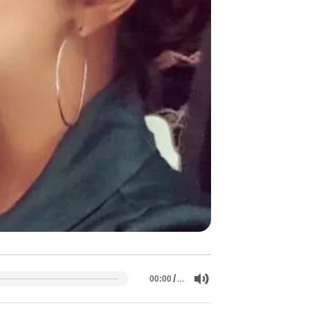
/
…
00:00