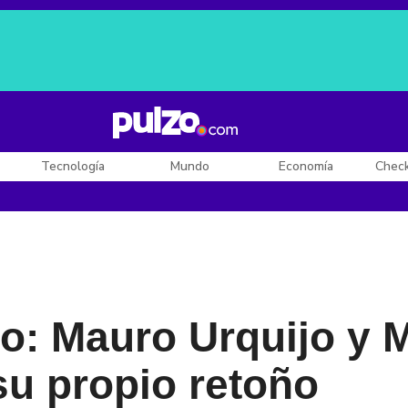
Posesión de De la Espriella
Diego Rueda
Dólar en Colombia
Tecnología
Mundo
Economía
Chec
jo: Mauro Urquijo y 
 su propio retoño