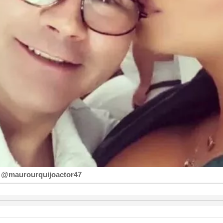
am @maurourquijoactor47