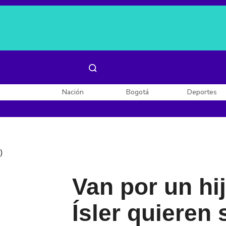
Es noticia:
Laura Valentina Lozano
Enel, Celsia y AES
Nación
Bogotá
Deportes
)
Van por un hi
Ísler quieren