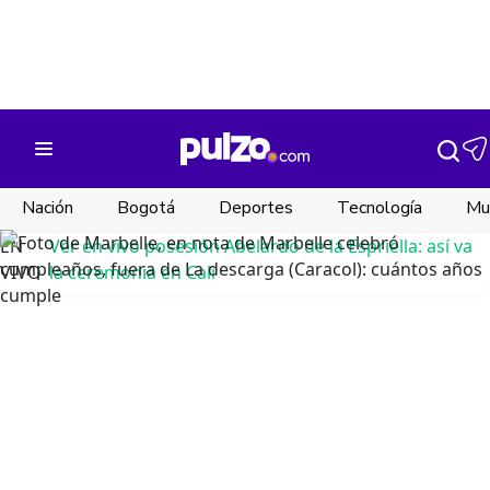
Nación
Bogotá
Deportes
Tecnología
Mu
EN
Ver en vivo posesión Abelardo de la Espriella: así va
VIVO
la ceremonia en Cali