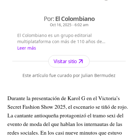
Por:
El Colombiano
Oct 16, 2025 - 6:02 am
El Colombiano es un grupo editorial
multiplataforma con más de 110 años de
existencia. Nació en la ciudad de Medellín en
Leer más
Antioquia. Fundado el 6 de febrero de 1912 por
Francisco de Paula Pérez, se ha especializado en
Visitar sitio
la investigación y generación de contenidos
periodísticos para diferentes plataformas en las
Este artículo fue curado por Julian Bermudez
que provee a las audiencias de piezas mult...
Durante la presentación de Karol G en el Victoria’s
Secret Fashion Show 2025, el escenario se tiñó de rojo.
La cantante antioqueña protagonizó el tramo sexi del
evento de moda del que hablan los internautas de las
redes sociales. En los casi nueve minutos que estuvo