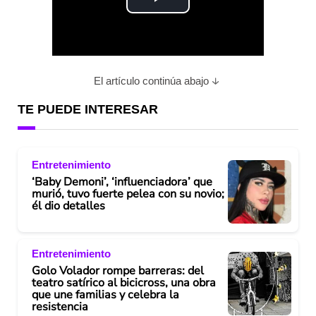
P
l
a
El artículo continúa abajo
y
TE PUEDE INTERESAR
V
Entretenimiento
i
‘Baby Demoni’, ‘influenciadora’ que
murió, tuvo fuerte pelea con su novio;
d
él dio detalles
e
Entretenimiento
o
Golo Volador rompe barreras: del
teatro satírico al bicicross, una obra
que une familias y celebra la
resistencia