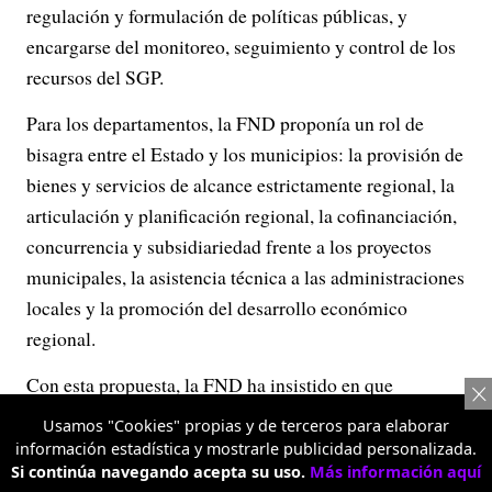
regulación y formulación de políticas públicas, y
encargarse del monitoreo, seguimiento y control de los
recursos del SGP.
Para los departamentos, la FND proponía un rol de
bisagra entre el Estado y los municipios: la provisión de
bienes y servicios de alcance estrictamente regional, la
articulación y planificación regional, la cofinanciación,
concurrencia y subsidiariedad frente a los proyectos
municipales, la asistencia técnica a las administraciones
locales y la promoción del desarrollo económico
regional.
Con esta propuesta, la FND ha insistido en que
cualquier ley de competencias debe partir de un criterio
Usamos "Cookies" propias y de terceros para elaborar
de “descentralización asimétrica”, es decir, que
información estadística y mostrarle publicidad personalizada.
Si continúa navegando acepta su uso.
Más información aquí
reconozca que no todos los departamentos y municipios