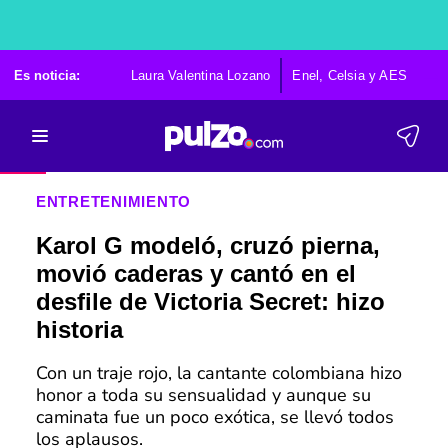
Es noticia:
Laura Valentina Lozano
Enel, Celsia y AES
Po
ENTRETENIMIENTO
Karol G modeló, cruzó pierna,
movió caderas y cantó en el
desfile de Victoria Secret: hizo
historia
Con un traje rojo, la cantante colombiana hizo
honor a toda su sensualidad y aunque su
caminata fue un poco exótica, se llevó todos
los aplausos.