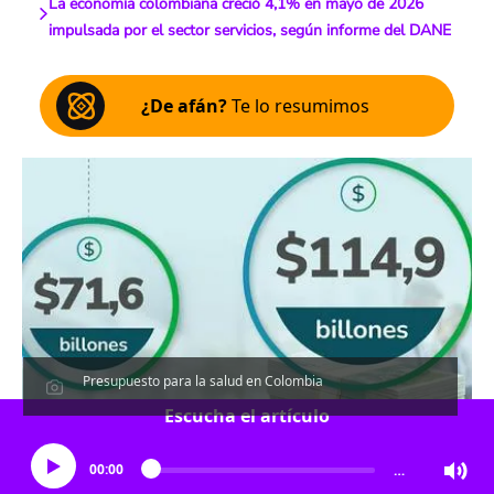
La economía colombiana creció 4,1% en mayo de 2026
impulsada por el sector servicios, según informe del DANE
¿De afán?
Te lo resumimos
Presupuesto para la salud en Colombia
Escucha el artículo
00:00
…