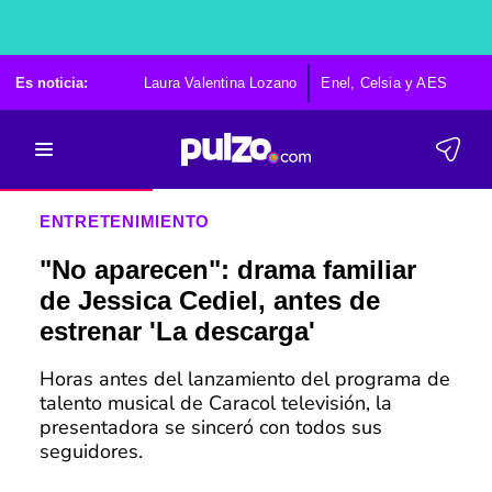
Es noticia:
Laura Valentina Lozano
Enel, Celsia y AES
Po
ENTRETENIMIENTO
"No aparecen": drama familiar
de Jessica Cediel, antes de
estrenar 'La descarga'
Horas antes del lanzamiento del programa de
talento musical de Caracol televisión, la
presentadora se sinceró con todos sus
seguidores.