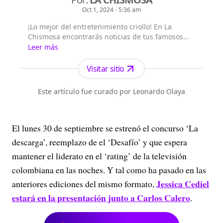
Oct 1, 2024 - 5:36 am
¡Lo mejor del entretenimiento criollo! En La
Chismosa encontrarás noticias de tus famosos
colombianos favoritos: videos, fotos, chismes... y
Leer más
siempre contenido veraz y divertido
Visitar sitio
Este artículo fue curado por Leonardo Olaya
El lunes 30 de septiembre se estrenó el concurso ‘La
descarga’, reemplazo de el ‘Desafío’ y que espera
mantener el liderato en el ‘rating’ de la televisión
colombiana en las noches. Y tal como ha pasado en las
Jessica Cediel
anteriores ediciones del mismo formato,
estará en la presentación junto a Carlos Calero
.