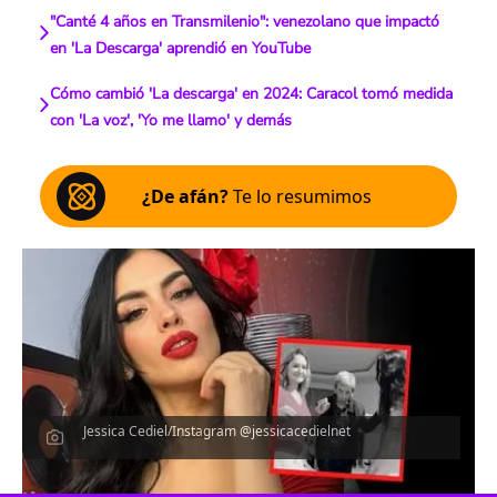
"Canté 4 años en Transmilenio": venezolano que impactó
en 'La Descarga' aprendió en YouTube
Cómo cambió 'La descarga' en 2024: Caracol tomó medida
con 'La voz', 'Yo me llamo' y demás
¿De afán?
Te lo resumimos
Jessica Cediel/Instagram @jessicacedielnet
Escucha el artículo