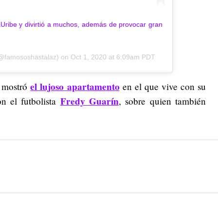
aUribe y divirtió a muchos, además de provocar gran
@famososhastalaz) on
Oct 1, 2020 at 6:09am PDT
el lujoso apartamento
a mostró
en el que vive con su
Fredy Guarín
on el futbolista
, sobre quien también