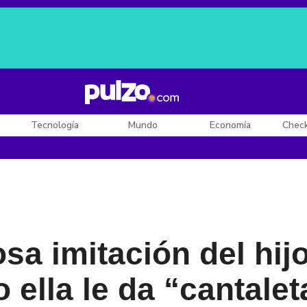
Posesión de De la Espriella
Diego Rueda
Dólar en Colombia
Tecnología
Mundo
Economía
Chec
osa imitación del hij
 ella le da “cantalet