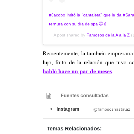
#Jacobo imitó la "cantaleta" que le da #Sar
ternura con su día de spa 🤭🍼
A post shared by
Famosos de la A a la Z
(
Recientemente, la también empresari
hijo, fruto de la relación que tuvo c
habló hace un par de meses
.
Fuentes consultadas
Instagram
@famososhastalaz
Temas Relacionados: