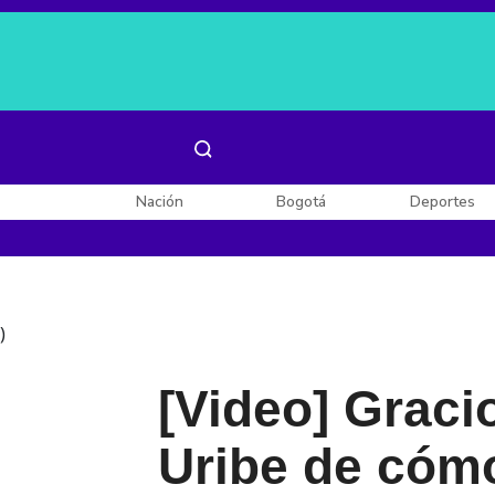
Es noticia:
Laura Valentina Lozano
Enel, Celsia y AES
Nación
Bogotá
Deportes
)
[Video] Graci
Uribe de cómo