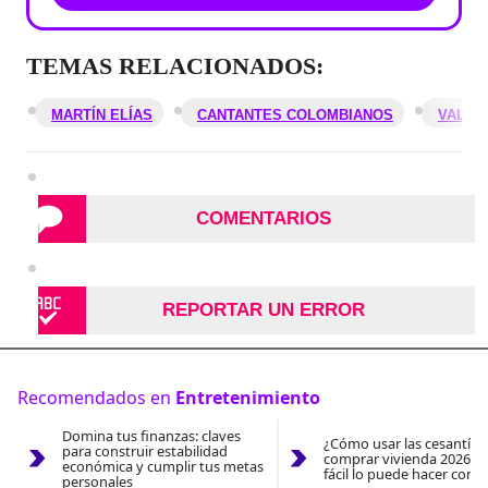
TEMAS RELACIONADOS:
MARTÍN ELÍAS
CANTANTES COLOMBIANOS
VALLE
COMENTARIOS
REPORTAR UN ERROR
Recomendados en
Entretenimiento
Domina tus finanzas: claves
¿Cómo usar las cesantías
para construir estabilidad
comprar vivienda 2026? A
económica y cumplir tus metas
fácil lo puede hacer con e
personales