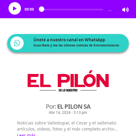
00:00
…
Únete a nuestro canal en WhatsApp
Suscríbete y lee las últimas noticias de Entretenimiento
Por:
EL PILON SA
Abr 14, 2024 - 5:13 pm
Noticias sobre Valledupar, el Cesar y el vallenato:
artículos, videos, fotos y el más completo archivo
de noticias de Colombia y el mundo en El Pilón.
Leer más