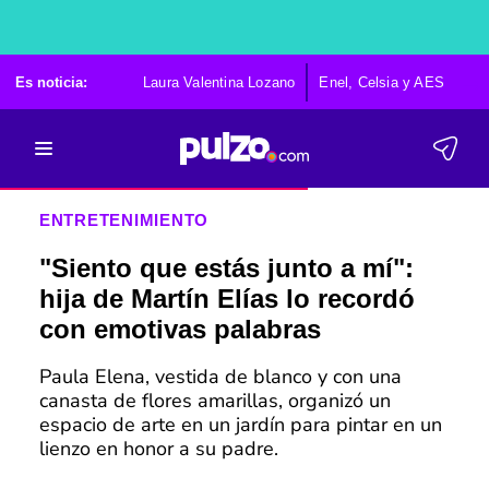
Es noticia:
Laura Valentina Lozano
Enel, Celsia y AES
Po
ENTRETENIMIENTO
"Siento que estás junto a mí":
hija de Martín Elías lo recordó
con emotivas palabras
Paula Elena, vestida de blanco y con una
canasta de flores amarillas, organizó un
espacio de arte en un jardín para pintar en un
lienzo en honor a su padre.