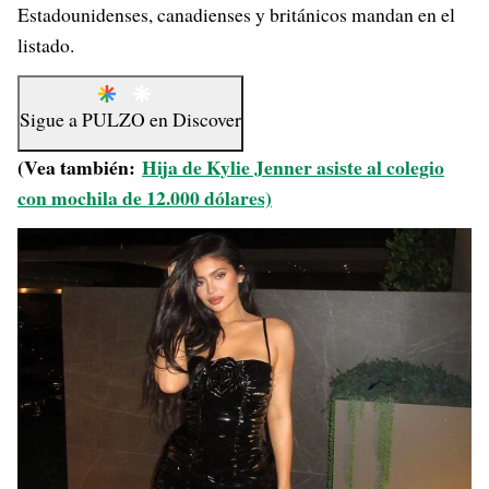
Estadounidenses, canadienses y británicos mandan en el
listado.
Sigue a
PULZO
en
Discover
(Vea también:
Hija de Kylie Jenner asiste al colegio
con mochila de 12.000 dólares)