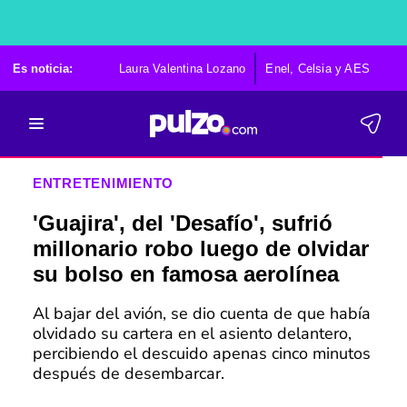
Es noticia:
Laura Valentina Lozano
Enel, Celsia y AES
Po
ENTRETENIMIENTO
'Guajira', del 'Desafío', sufrió
millonario robo luego de olvidar
su bolso en famosa aerolínea
Al bajar del avión, se dio cuenta de que había
olvidado su cartera en el asiento delantero,
percibiendo el descuido apenas cinco minutos
después de desembarcar.