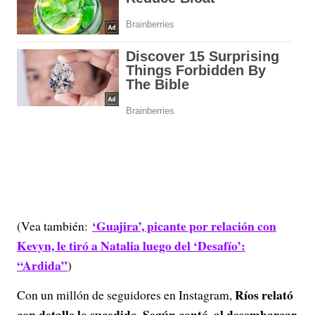
‘Guajira’, picante por relación con
(Vea también:
Kevyn, le tiró a Natalia luego del ‘Desafío’:
“Ardida”
)
Ríos relató
Con un millón de seguidores en Instagram,
con detalle lo sucedido. Según contó, al desembarcar