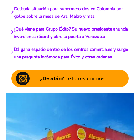
Delicada situación para supermercados en Colombia por
golpe sobre la mesa de Ara, Makro y más
¿Qué viene para Grupo Éxito? Su nuevo presidente anuncia
inversiones récord y abre la puerta a Venezuela
D1 gana espacio dentro de los centros comerciales y surge
una pregunta incómoda para Éxito y otras cadenas
¿De afán?
Te lo resumimos