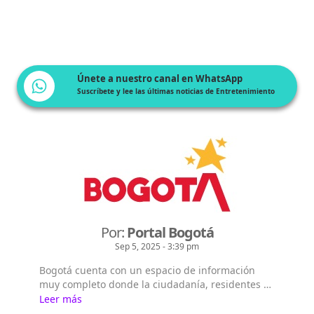
Únete a nuestro canal en WhatsApp
Suscríbete y lee las últimas noticias de Entretenimiento
Por:
Portal Bogotá
Sep 5, 2025 - 3:39 pm
Bogotá cuenta con un espacio de información
muy completo donde la ciudadanía, residentes y
extranjeros pueden consultar la información que
Leer más
les interesa sobre Bogotá, su historia, sus