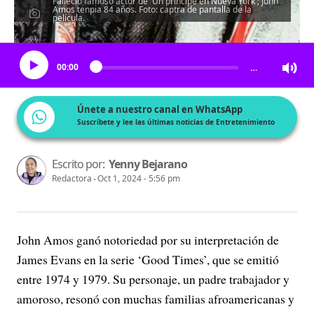
Falleció famoso actor de 'Un príncipe en Nueva York'; John
Amos tenpia 84 años. Foto: captra de pantalla de la
película.
Escucha el artículo
00:00
…
Únete a nuestro canal en WhatsApp
Suscríbete y lee las últimas noticias de Entretenimiento
Escrito por:
Yenny Bejarano
Redactora
Oct 1, 2024 - 5:56 pm
John Amos ganó notoriedad por su interpretación de
James Evans en la serie ‘Good Times’, que se emitió
entre 1974 y 1979. Su personaje, un padre trabajador y
amoroso, resonó con muchas familias afroamericanas y