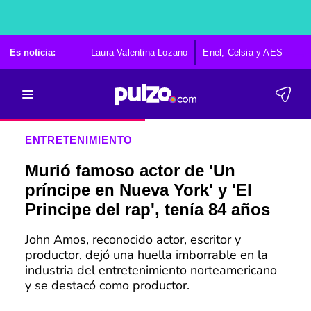
Es noticia:
Laura Valentina Lozano
Enel, Celsia y AES
Po
ENTRETENIMIENTO
Murió famoso actor de 'Un
príncipe en Nueva York' y 'El
Principe del rap', tenía 84 años
John Amos, reconocido actor, escritor y
productor, dejó una huella imborrable en la
industria del entretenimiento norteamericano
y se destacó como productor.