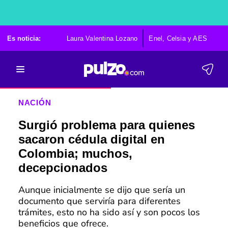
Es noticia:
Laura Valentina Lozano
Enel, Celsia y AES
Po
NACIÓN
Surgió problema para quienes
sacaron cédula digital en
Colombia; muchos,
decepcionados
Aunque inicialmente se dijo que sería un
documento que serviría para diferentes
trámites, esto no ha sido así y son pocos los
beneficios que ofrece.