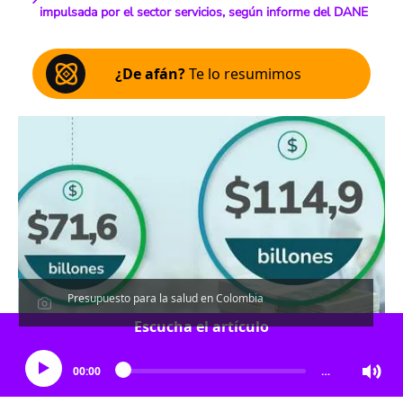
impulsada por el sector servicios, según informe del DANE
¿De afán?
Te lo resumimos
Presupuesto para la salud en Colombia
Escucha el artículo
00:00
…