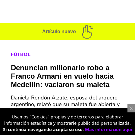
Artículo nuevo
FÚTBOL
Denuncian millonario robo a
Franco Armani en vuelo hacia
Medellín: vaciaron su maleta
Daniela Rendón Alzate, esposa del arquero
argentino, relató que su maleta fue abierta y
saqueada, y pidió a las autoridades investigar
lo ocurrido.
Usamos "Cookies" propias y de terceros para elaborar
información estadística y mostrarle publicidad personalizada.
Si continúa navegando acepta su uso.
Más información aquí
Franco Armani motiva a Atlético Nacional en el camerino