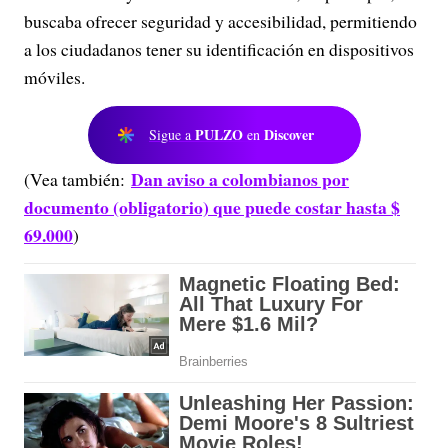
buscaba ofrecer seguridad y accesibilidad, permitiendo
a los ciudadanos tener su identificación en dispositivos
móviles.
PULZO
Discover
Sigue a
en
Dan aviso a colombianos por
(Vea también:
documento (obligatorio) que puede costar hasta $
69.000
)