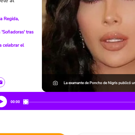
ete al
za Regida,
 'Soñadoras' tras
 celebrar el
La examante de Poncho de Nigris publicó un
00:00