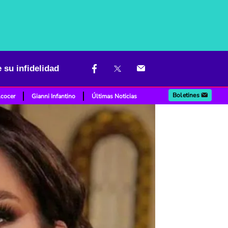
 su infidelidad
Boletines
lcocer
Gianni Infantino
Últimas Noticias