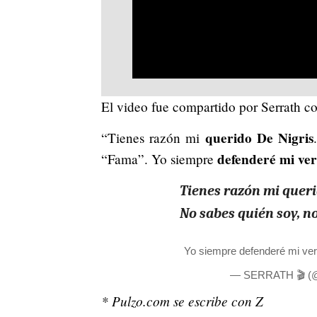
El video fue compartido por Serrath c
querido De Nigris
“Tienes razón mi
defenderé mi ve
“Fama”. Yo siempre
Tienes razón mi queri
No sabes quién soy, n
Yo siempre defenderé mi v
— SERRATH 🎬 (@S
* Pulzo.com se escribe con Z