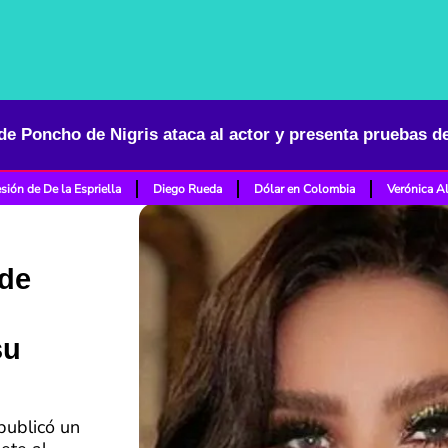
e Poncho de Nigris ataca al actor y presenta pruebas de
sión de De la Espriella
Diego Rueda
Dólar en Colombia
Verónica A
de
su
publicó un