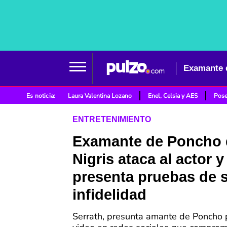
Examante d
Es noticia:
Laura Valentina Lozano
Enel, Celsia y AES
Pose
ENTRETENIMIENTO
Examante de Poncho 
Nigris ataca al actor y
presenta pruebas de 
infidelidad
Serrath, presunta amante de Poncho 