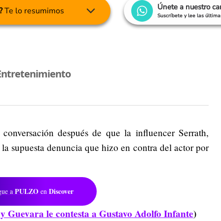
Únete a nuestro c
?
Te lo resumimos
Suscríbete y lee las últim
Entretenimiento
conversación después de que la influencer Serrath,
la supuesta denuncia que hizo en contra del actor por
PULZO
Discover
gue a
en
y Guevara le contesta a Gustavo Adolfo Infante
)