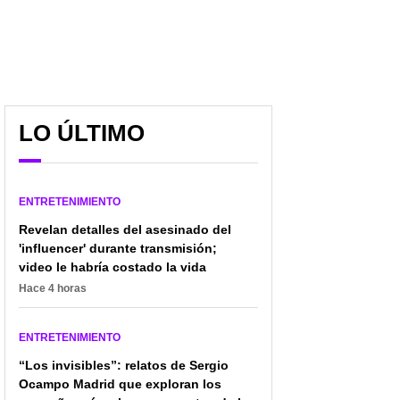
LO ÚLTIMO
ENTRETENIMIENTO
Revelan detalles del asesinado del
'influencer' durante transmisión;
video le habría costado la vida
Hace 4 horas
¿Qué se celebra este 21
Precio del dólar 21 de
ENTRETENIMIENTO
de septiembre? Estas
septiembre: así
“Los invisibles”: relatos de Sergio
son las efemérides del
amanece el peso este
Ocampo Madrid que exploran los
día
jueves