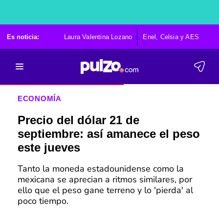
Es noticia:
Laura Valentina Lozano
Enel, Celsia y AES
Po
ECONOMÍA
Precio del dólar 21 de
septiembre: así amanece el peso
este jueves
Tanto la moneda estadounidense como la
mexicana se aprecian a ritmos similares, por
ello que el peso gane terreno y lo 'pierda' al
poco tiempo.