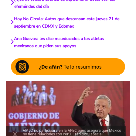
efemérides del día
Hoy No Circula: Autos que descansan este jueves 21 de
septiembre en CDMX y Edomex
Ana Guevara les dice maleducados a los atletas
mexicanos que piden sus apoyos
¿De afán?
Te lo resumimos
AMLO no participará en la APEC pues asegura que México
no tiene relaciones con Perú. Créditos: Especial