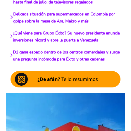
hasta final de julio; da televisores regalados
Delicada situación para supermercados en Colombia por
golpe sobre la mesa de Ara, Makro y más
¿Qué viene para Grupo Éxito? Su nuevo presidente anuncia
inversiones récord y abre la puerta a Venezuela
D1 gana espacio dentro de los centros comerciales y surge
una pregunta incómoda para Éxito y otras cadenas
¿De afán?
Te lo resumimos