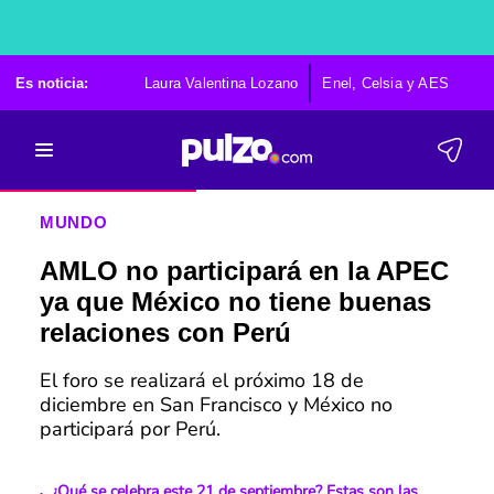
Es noticia:
Laura Valentina Lozano
Enel, Celsia y AES
Po
MUNDO
AMLO no participará en la APEC
ya que México no tiene buenas
relaciones con Perú
El foro se realizará el próximo 18 de
diciembre en San Francisco y México no
participará por Perú.
¿Qué se celebra este 21 de septiembre? Estas son las