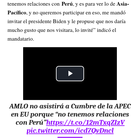
Perú
Asia-
tenemos relaciones con
, y es para ver lo de
Pacífico
, y no queremos participar en eso, me mandó
invitar el presidente Biden y le propuse que nos daría
mucho gusto que nos visitara, lo invité” indicó el
mandatario.
P
l
AMLO no asistirá a Cumbre de la APEC
a
en EU porque “no tenemos relaciones
y
con Perú”
https://t.co/12mTxqZIzV
pic.twitter.com/icd7QvDncl
V