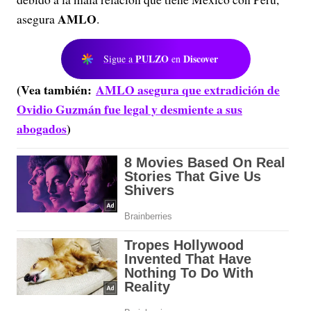
AMLO
asegura
.
PULZO
Discover
Sigue a
en
(Vea también:
AMLO asegura que extradición de
Ovidio Guzmán fue legal y desmiente a sus
abogados
)