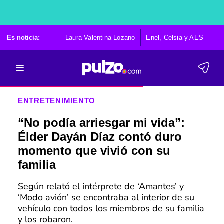
Es noticia:
Laura Valentina Lozano
Enel, Celsia y AES
Po
ENTRETENIMIENTO
“No podía arriesgar mi vida”:
Élder Dayán Díaz contó duro
momento que vivió con su
familia
Según relató el intérprete de ‘Amantes’ y
‘Modo avión’ se encontraba al interior de su
vehículo con todos los miembros de su familia
y los robaron.