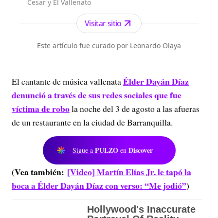
Cesar y El Vallenato
Visitar sitio
Este artículo fue curado por Leonardo Olaya
Élder Dayán Díaz
El cantante de música vallenata
denunció a través de sus redes sociales que fue
víctima de robo
la noche del 3 de agosto a las afueras
de un restaurante en la ciudad de Barranquilla.
PULZO
Discover
Sigue a
en
(Vea también:
[Video] Martín Elías Jr. le tapó la
boca a Élder Dayán Díaz con verso: “Me jodió”
)