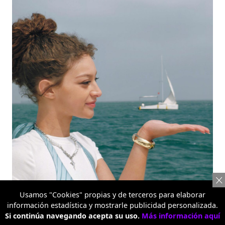
Retrato con teleobjetivo 3.5X
Usamos "Cookies" propias y de terceros para elaborar
información estadística y mostrarle publicidad personalizada.
Si continúa navegando acepta su uso.
Más información aquí
Diseño de Planetas 3D Pop