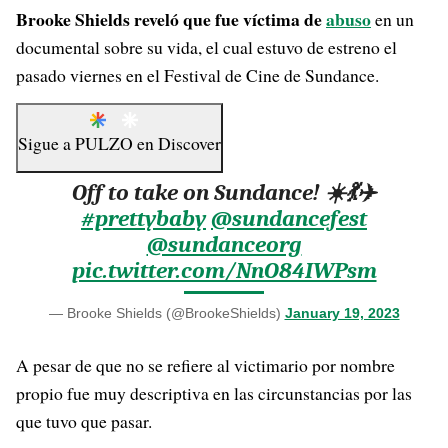
Brooke Shields reveló que fue víctima de
abuso
en un
documental sobre su vida, el cual estuvo de estreno el
pasado viernes en el Festival de Cine de Sundance.
Sigue a
PULZO
en
Discover
Off to take on Sundance! ☀️💃✈️
#prettybaby
@sundancefest
@sundanceorg
pic.twitter.com/NnO84IWPsm
— Brooke Shields (@BrookeShields)
January 19, 2023
A pesar de que no se refiere al victimario por nombre
propio fue muy descriptiva en las circunstancias por las
que tuvo que pasar.