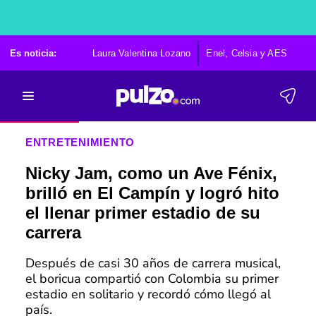
Es noticia:
Laura Valentina Lozano
Enel, Celsia y AES
Po
ENTRETENIMIENTO
Nicky Jam, como un Ave Fénix,
brilló en El Campín y logró hito
el llenar primer estadio de su
carrera
Después de casi 30 años de carrera musical,
el boricua compartió con Colombia su primer
estadio en solitario y recordó cómo llegó al
país.