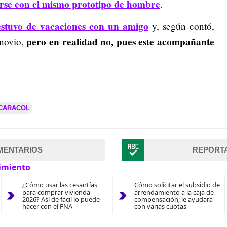
arse con el mismo prototipo de hombre
.
 estuvo de vacaciones con un amigo
y, según contó,
pero en realidad no, pues este acompañante
 novio,
 CARACOL
MENTARIOS
REPORT
imiento
¿Cómo usar las cesantías
Cómo solicitar el subsidio de
para comprar vivienda
arrendamiento a la caja de
2026? Así de fácil lo puede
compensación; le ayudará
hacer con el FNA
con varias cuotas