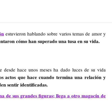
ón
estuvieron hablando sobre varios temas de amor y
contaron cómo han superado una tusa en su vida.
ue desde hace unos meses ha dado luces de su vida
os actos que hace cuando termina una relación y
n sentir identificadas.
na de sus grandes figuras; llega a otro magacín de