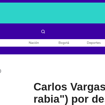
Es noticia:
Laura Valentina Lozano
Enel, Celsia y AES
Nación
Bogotá
Deportes
)
Carlos Vargas
rabia") por d