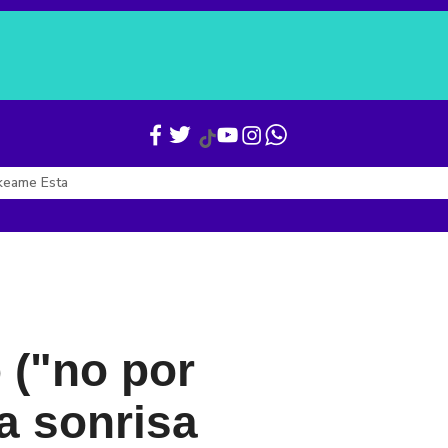
Verónica Alcocer
Gianni Infantino
Boletines
Últimas Noticias
keame Esta
 ("no por
a sonrisa