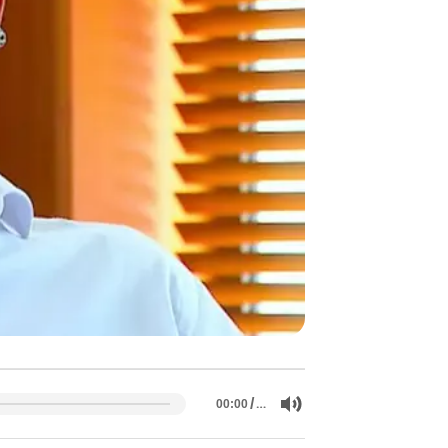
/
…
00:00