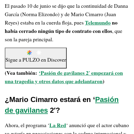
El pasado 10 de junio se dijo que la continuidad de Danna
García (Norma Elizondo) y de Mario Cimarro (Juan
Telemundo
no
Reyes) estaba en la cuerda floja, pues
había cerrado ningún tipo de contrato con ellos
, que
son la pareja principal.
Sigue a
PULZO
en
Discover
(Vea también:
‘Pasión de gavilanes 2′ empezará con
una tragedia y otros datos que adelantaron
)
¿Mario Cimarro estará en ‘
Pasión
de gavilanes
2′?
La Red
Ahora, el programa ‘
‘ anunció que el actor cubano
ya estaría en negociaciones con la cadena internacional y