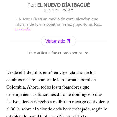
Por:
EL NUEVO DÍA IBAGUÉ
Jul 7, 2026 - 5:53 am
El Nuevo Día es un medio de comunicación que
informa de forma objetiva, veraz y oportuna, los
sucesos de actualidad en Ibagué, el Tolima,
Leer más
Colombia y el Mundo.
Visitar sitio
Este artículo fue curado por pulzo
Desde el 1 de julio, entró en vigencia uno de los
cambios más relevantes de la reforma laboral en
Colombia. Ahora, todos los trabajadores que
desempeñen sus funciones durante domingos o días
festivos tienen derecho a recibir un recargo equivalente
al 90 % sobre el valor de cada hora trabajada, según lo
establecido por el Gobierno Nacional. Esta