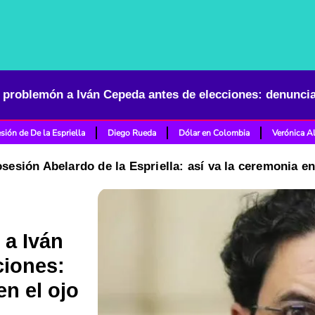
sión de De la Espriella
Diego Rueda
Dólar en Colombia
Verónica A
osesión Abelardo de la Espriella: así va la ceremonia e
 a Iván
ciones:
en el ojo