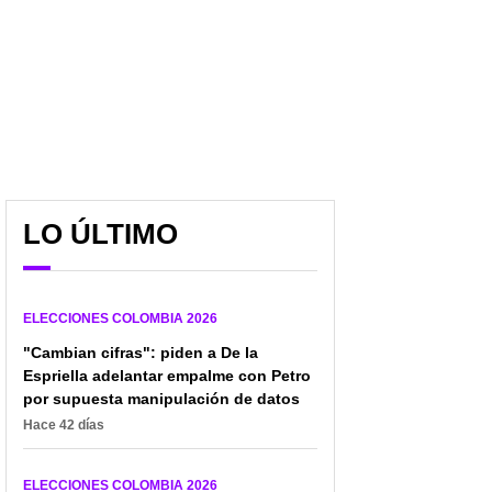
“Son chimbas”: Paloma
"Las demás campañas
LO ÚLTIMO
Valencia arremetió
no saben leer":
contra las encuestas y
Benedetti se desató
les puso insólita
para defender a Cepeda
comparación
por ir a evento
ELECCIONES COLOMBIA 2026
"Cambian cifras": piden a De la
Espriella adelantar empalme con Petro
por supuesta manipulación de datos
Hace 42 días
ELECCIONES COLOMBIA 2026