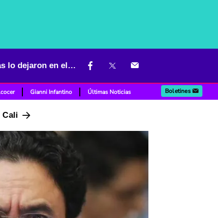
Se le armó problemón a Iván Cepeda antes de elecciones: denuncias lo dejaron en el ojo del huracán
Boletines
lcocer
Gianni Infantino
Últimas Noticias
n Cali