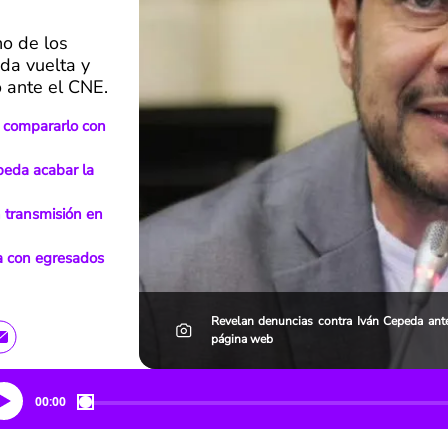
no de los
da vuelta y
o ante el CNE.
r compararlo con
peda acabar la
 transmisión en
ra con egresados
Revelan denuncias contra Iván Cepeda ant
página web
00:00