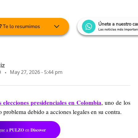
Únete a nuestro c
?
Te lo resumimos
Las noticias más important
iz
O
May 27, 2026 - 5:44 pm
s elecciones presidenciales en Colombia
, uno de los
o problema debido a acciones legales en su contra.
PULZO
Discover
gue a
en