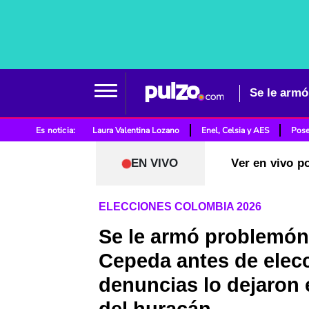
Es noticia:
Laura Valentina Lozano
Enel, Celsia y AES
Pose
EN VIVO
Ver en vivo p
ELECCIONES COLOMBIA 2026
Se le armó problemón
Cepeda antes de elec
denuncias lo dejaron 