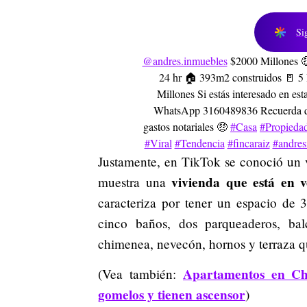
Si
@andres.inmuebles
$2000 Millones 🤑
24 hr 🏠 393m2 construidos 🚪 5
Millones Si estás interesado en est
WhatsApp 3160489836 Recuerda que
gastos notariales 🤑
#Casa
#Propieda
#Viral
#Tendencia
#fincaraiz
#andres
Justamente, en TikTok se conoció un
vivienda que está en v
muestra una
caracteriza por tener un espacio de 
cinco baños, dos parqueaderos, balc
chimenea, nevecón, hornos y terraza q
Apartamentos en Cha
(Vea también:
gomelos y tienen ascensor
)