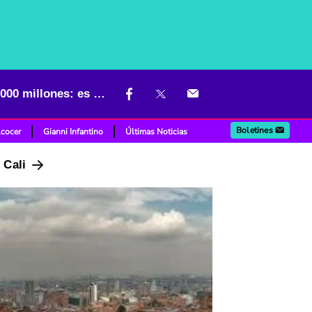
Lujosa casa en Rosales (Bogotá) que venden con descuento de $ 1.000 millones: es una mansión
Boletines
lcocer
Gianni Infantino
Últimas Noticias
n Cali