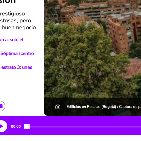
sión
restigioso
ostosas, pero
 buen negocio.
rca: solo el
a Séptima (centro
 estrato 3: unas
Edificios en Rosales (Bogotá) / Captura de
00:00