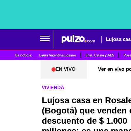
Es noticia:
Laura Valentina Lozano
Enel, Celsia y AES
Pose
EN VIVO
Ver en vivo p
VIVIENDA
Lujosa casa en Rosal
(Bogotá) que venden
descuento de $ 1.000