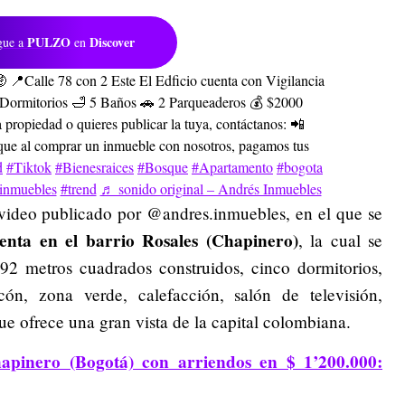
PULZO
Discover
gue a
en
 📍Calle 78 con 2 Este El Edficio cuenta con Vigilancia
 Dormitorios 🛁 5 Baños 🚗 2 Parqueaderos 💰 $2000
a propiedad o quieres publicar la tuya, contáctanos: 📲
 al comprar un inmueble con nosotros, pagamos tus
d
#Tiktok
#Bienesraices
#Bosque
#Apartamento
#bogota
inmuebles
#trend
♬ sonido original – Andrés Inmuebles
 video publicado por @
andres.inmuebles, en el que se
enta en el barrio Rosales (Chapinero)
, la cual se
392 metros cuadrados construidos, cinco dormitorios,
ón, zona verde, calefacción, salón de televisión,
ue ofrece una gran vista de la capital colombiana.
pinero (Bogotá) con arriendos en $ 1’200.000: