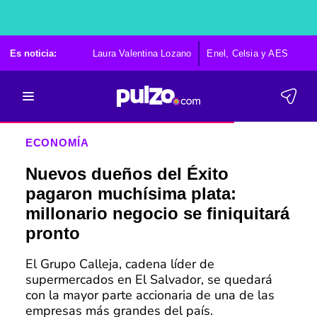
Es noticia:
Laura Valentina Lozano
Enel, Celsia y AES
Po
ECONOMÍA
Nuevos dueños del Éxito
pagaron muchísima plata:
millonario negocio se finiquitará
pronto
El Grupo Calleja, cadena líder de
supermercados en El Salvador, se quedará
con la mayor parte accionaria de una de las
empresas más grandes del país.