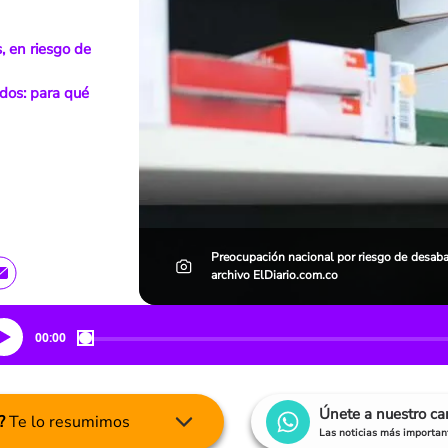
 en riesgo de
dos: para qué
Preocupación nacional por riesgo de desaba
archivo ElDiario.com.co
00:00
Únete a nuestro c
?
Te lo resumimos
Las noticias más important