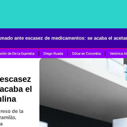
sión de De la Espriella
Diego Rueda
Dólar en Colombia
Verónica A
 escasez
acaba el
ulina
greso de la
ramillo,
la