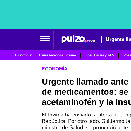
Es noticia:
Laura Valentina Lozano
Enel, Celsia y AES
Pose
ECONOMÍA
Urgente llamado ante
de medicamentos: se 
acetaminofén y la ins
El Invima ha enviado la alerta al Con
República. Por otro lado, Guillermo Ja
ministro de Salud, se pronunció ante 