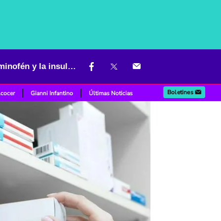
Urgente llamado ante escasez de medicamentos: se acaba el acetaminofén y la insulina
Boletines
lcocer
Gianni Infantino
Últimas Noticias