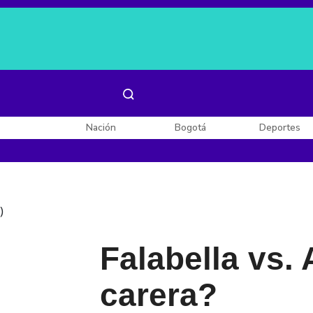
Es noticia:
Laura Valentina Lozano
Enel, Celsia y AES
Nación
Bogotá
Deportes
)
Falabella vs. 
carera?