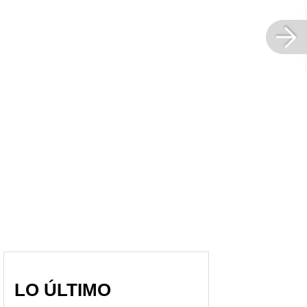
Empresas tendrían que
Becas Pell buscan
dar almuerzo (gratis) a
millonario aumento;
sus trabajadores; sería
universidades en EE.
obligatorio
UU. serían más
accesibles
LO ÚLTIMO