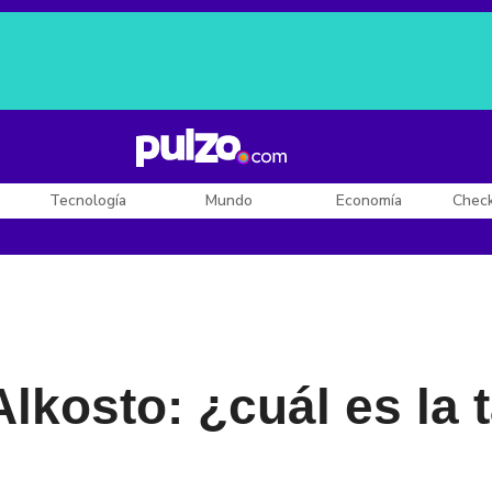
Posesión de De la Espriella
Diego Rueda
Dólar en Colombia
Tecnología
Mundo
Economía
Chec
Alkosto: ¿cuál es la 