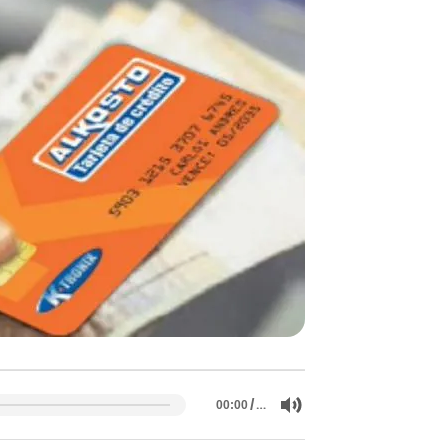
/
…
00:00