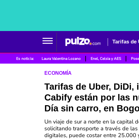
Tarifas de
Es noticia:
Laura Valentina Lozano
Enel, Celsia y AES
Pose
ECONOMÍA
Tarifas de Uber, DiDi, 
Cabify están por las 
Día sin carro, en Bog
Un viaje de sur a norte en la capital d
solicitando transporte a través de la
digitales, puede costar entre 25.000