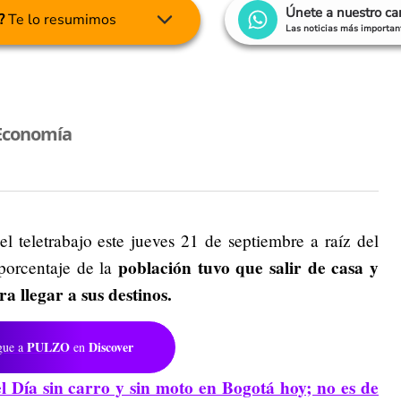
Únete a nuestro c
?
Te lo resumimos
Las noticias más important
Economía
l teletrabajo este jueves 21 de septiembre a raíz del
población tuvo que salir de casa y
porcentaje de la
a llegar a sus destinos.
PULZO
Discover
gue a
en
l Día sin carro y sin moto en Bogotá hoy; no es de