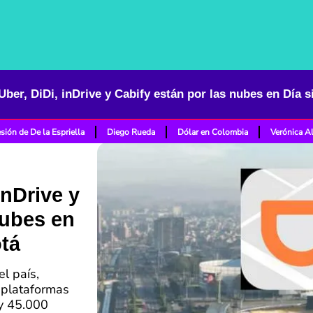
 Uber, DiDi, inDrive y Cabify están por las nubes en Día 
sión de De la Espriella
Diego Rueda
Dólar en Colombia
Verónica A
inDrive y
nubes en
otá
el país,
s plataformas
 y 45.000