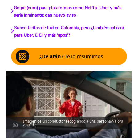
Golpe (duro) para plataformas como Netflix, Uber y más
sería inminente; dan nuevo aviso
Suben tarifas de taxi en Colombia, pero ¿también aplicará
para Uber, DiDi y más 'apps'?
¿De afán?
Te lo resumimos
Imagen de un conductor recogiendo a una persona/Valora
Analitik
Escucha el artículo