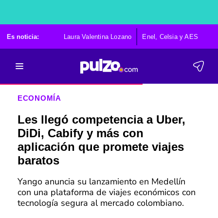
Es noticia:
Laura Valentina Lozano
Enel, Celsia y AES
Po
ECONOMÍA
Les llegó competencia a Uber,
DiDi, Cabify y más con
aplicación que promete viajes
baratos
Yango anuncia su lanzamiento en Medellín
con una plataforma de viajes económicos con
tecnología segura al mercado colombiano.