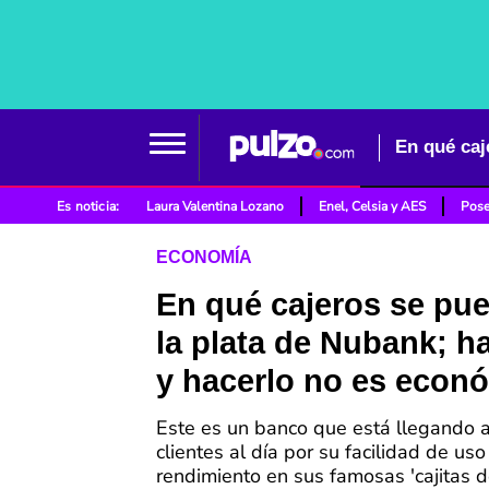
Es noticia:
Laura Valentina Lozano
Enel, Celsia y AES
Pose
ECONOMÍA
En qué cajeros se pu
la plata de Nubank; h
y hacerlo no es econ
Este es un banco que está llegando a
clientes al día por su facilidad de uso 
rendimiento en sus famosas 'cajitas d