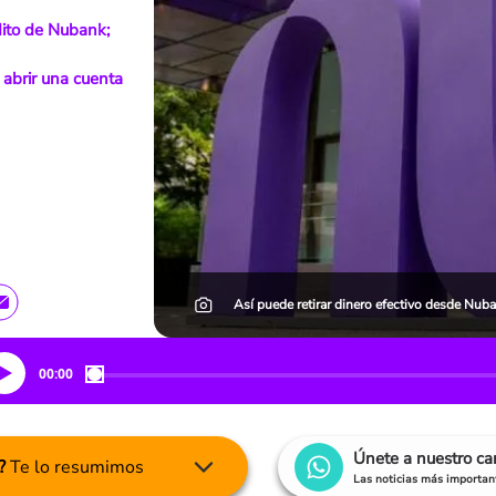
dito de Nubank;
 abrir una cuenta
Así puede retirar dinero efectivo desde Nuban
00:00
Únete a nuestro c
?
Te lo resumimos
Las noticias más important