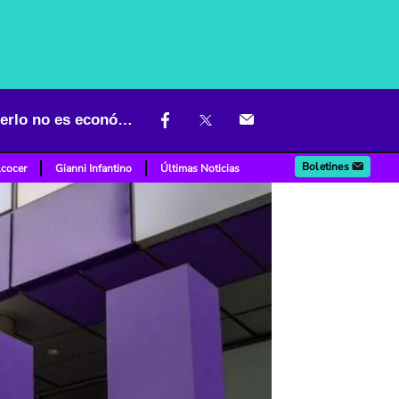
En qué cajeros se puede sacar la plata de Nubank; hay varios y hacerlo no es económico
Boletines
lcocer
Gianni Infantino
Últimas Noticias