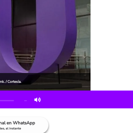
k. / Cortesía.
…
anal en WhatsApp
es, al instante