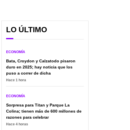
A clientes de Nu les
Bancos se renuevan y
LO ÚLTIMO
aclaran tema con cuenta
ofrecen cuentas con alta
que muchos
rentabilidad; clientes
desconocen; es con el
ganan plata extra
4×1.000
ECONOMÍA
Bata, Croydon y Calzatodo pisaron
duro en 2025; hay noticia que los
puso a correr de dicha
Hace 1 hora
ECONOMÍA
Sorpresa para Titan y Parque La
Colina; tienen más de 600 millones de
razones para celebrar
Hace 4 horas