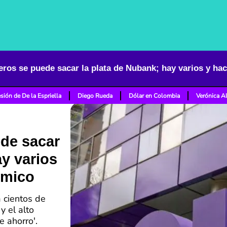
sión de De la Espriella
Diego Rueda
Dólar en Colombia
Verónica A
ede sacar
ay varios
ómico
 cientos de
y el alto
e ahorro'.