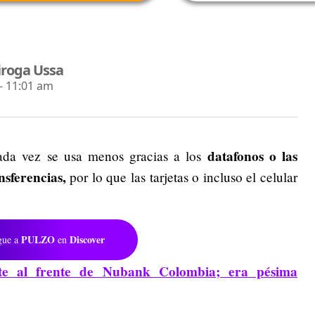
iroga Ussa
- 11:01 am
datafonos o las
ada vez se usa menos gracias a los
sferencias,
por lo que las tarjetas o incluso el celular
PULZO
Discover
gue a
en
te al frente de Nubank Colombia; era pésima