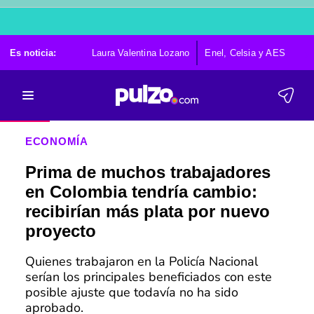
Es noticia:
Laura Valentina Lozano
Enel, Celsia y AES
Po
ECONOMÍA
Prima de muchos trabajadores
en Colombia tendría cambio:
recibirían más plata por nuevo
proyecto
Quienes trabajaron en la Policía Nacional
serían los principales beneficiados con este
posible ajuste que todavía no ha sido
aprobado.