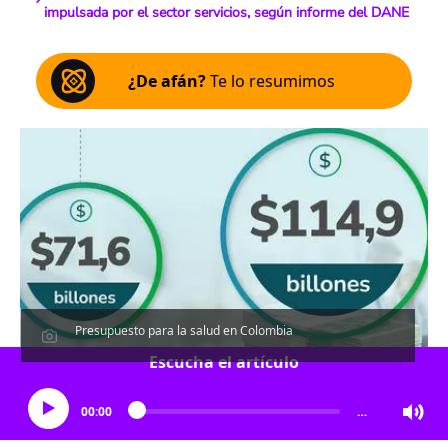
impulsada por el sector servicios, según informe del DANE
¿De afán?
Te lo resumimos
Presupuesto para la salud en Colombia
Escucha el artículo
00:00
…