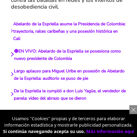
contra las batallas en redes y los intentos de
desobediencia civil.
Abelardo de la Espriella asume la Presidencia de Colombia:
trayectoria, raíces caribeñas y una posesión histórica en
Cali
🔴EN VIVO: Abelardo de la Espriella se posesiona como
nuevo presidente de Colombia
Largo aplauso para Miguel Uribe en posesión de Abelardo
de la Espriella: auditorio se puso de pie
De la Espriella le cumplió a don Luis Yagüe, el vendedor de
panela: video del abrazo que se dieron
Usamos "Cookies" propias y de terceros para elaborar
¿De afán?
Te lo resumimos
información estadística y mostrarle publicidad personalizada.
Si continúa navegando acepta su uso.
Más información aquí