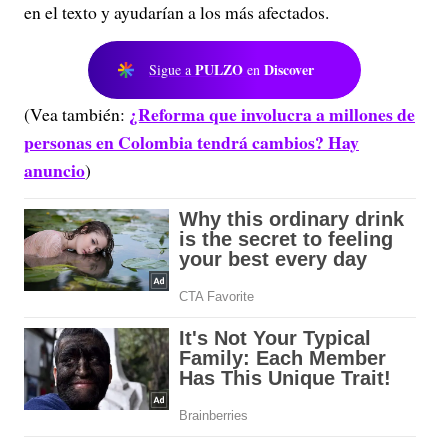
en el texto y ayudarían a los más afectados.
PULZO
Discover
Sigue a
en
¿Reforma que involucra a millones de
(Vea también:
personas en Colombia tendrá cambios? Hay
anuncio
)