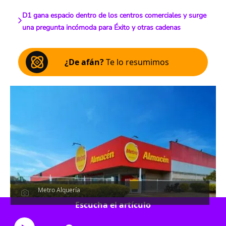
D1 gana espacio dentro de los centros comerciales y surge
una pregunta incómoda para Éxito y otras cadenas
¿De afán?
Te lo resumimos
Metro Alquería
Escucha el artículo