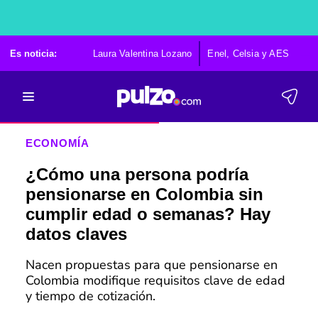
Es noticia:
Laura Valentina Lozano
Enel, Celsia y AES
Po
ECONOMÍA
¿Cómo una persona podría
pensionarse en Colombia sin
cumplir edad o semanas? Hay
datos claves
Nacen propuestas para que pensionarse en
Colombia modifique requisitos clave de edad
y tiempo de cotización.