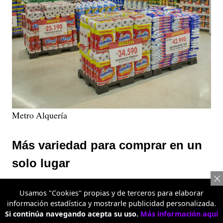
Metro Alquería
Más variedad para comprar en un
solo lugar
La propuesta también se apoya en un amplio surtido de
Usamos "Cookies" propias y de terceros para elaborar
categorías que incluyen alimentos frescos, frutas y
información estadística y mostrarle publicidad personalizada.
Si continúa navegando acepta su uso.
Más información aquí
verduras, carnes, bebidas, productos de aseo, artículos