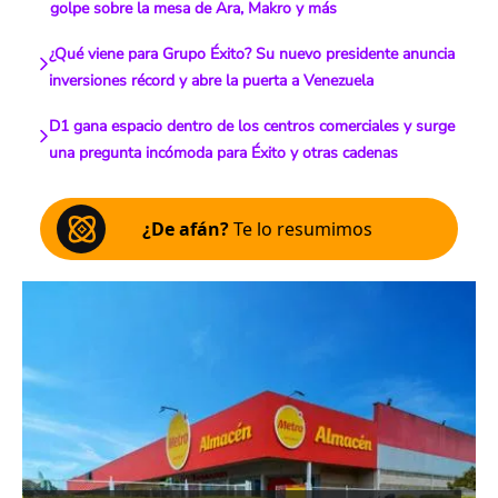
golpe sobre la mesa de Ara, Makro y más
¿Qué viene para Grupo Éxito? Su nuevo presidente anuncia
inversiones récord y abre la puerta a Venezuela
D1 gana espacio dentro de los centros comerciales y surge
una pregunta incómoda para Éxito y otras cadenas
¿De afán?
Te lo resumimos