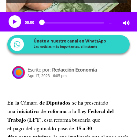
Escucha el artículo
00:00
…
Únete a nuestro canal en WhatsApp
Las noticias más importantes, al instante
Escrito por:
Redacción Economía
Ago 17, 2023 - 6:05 pm
de Diputados
En la Cámara
se ha presentado
iniciativa
reforma
Ley Federal del
una
de
a la
Trabajo
LFT
(
), esta reforma buscaría que
15 a 30
el pago del aguinaldo pase de
días como mínimo
, lo que implicaría que el pago sería