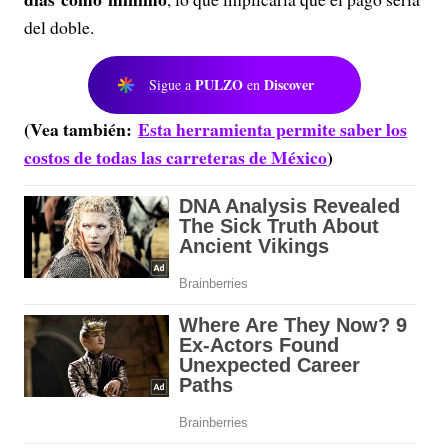
del doble.
PULZO
Discover
Sigue a
en
(Vea también:
Esta herramienta permite saber los
costos de todas las carreteras de México
)