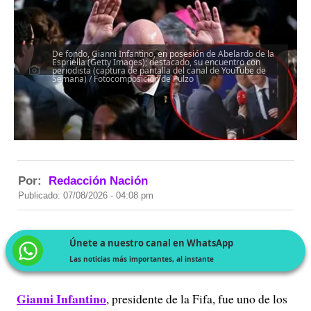
De fondo, Gianni Infantino, en posesión de Abelardo de la
Espriella (Getty Images); destacado, su encuentro con
periodista (captura de pantalla del canal de YouTube de
Semana) / Fotocomposición de Pulzo
Por:
Redacción Nación
Publicado: 07/08/2026 - 04:08 pm
Únete a nuestro canal en WhatsApp
Las noticias más importantes, al instante
Gianni Infantino
, presidente de la Fifa, fue uno de los