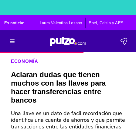
Es noticia:
Laura Valentina Lozano
Enel, Celsia y AES
Po
ECONOMÍA
Aclaran dudas que tienen
muchos con las llaves para
hacer transferencias entre
bancos
Una llave es un dato de fácil recordación que
identifica una cuenta de ahorros y que permite
transacciones entre las entidades financieras.