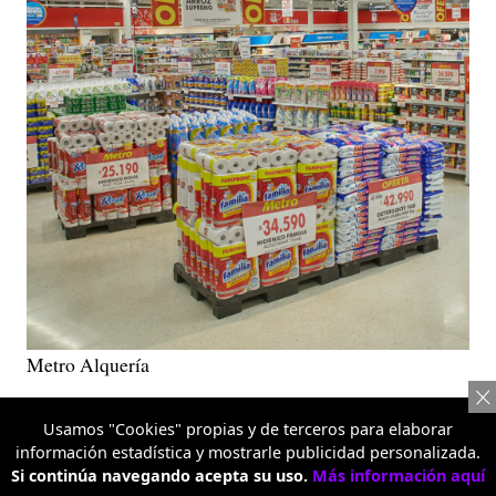
Metro Alquería
Más variedad para comprar en un
Usamos "Cookies" propias y de terceros para elaborar
información estadística y mostrarle publicidad personalizada.
solo lugar
Si continúa navegando acepta su uso.
Más información aquí