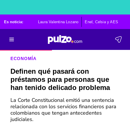
Es noticia:
Laura Valentina Lozano
Enel, Celsia y AES
Po
ECONOMÍA
Definen qué pasará con
préstamos para personas que
han tenido delicado problema
La Corte Constitucional emitió una sentencia
relacionada con los servicios financieros para
colombianos que tengan antecedentes
judiciales.