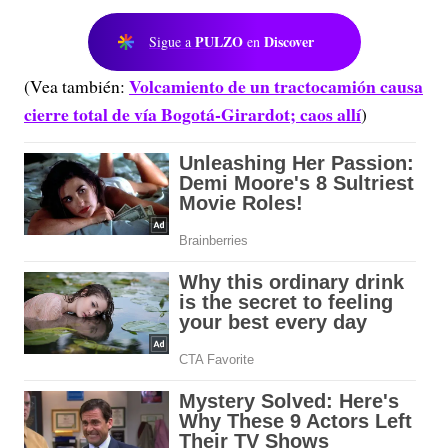
PULZO
Discover
Sigue a
en
Volcamiento de un tractocamión causa
(Vea también:
cierre total de vía Bogotá-Girardot; caos allí
)