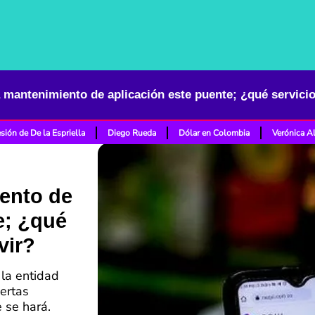
 mantenimiento de aplicación este puente; ¿qué servicio
sión de De la Espriella
Diego Rueda
Dólar en Colombia
Verónica A
ento de
e; ¿qué
vir?
la entidad
ertas
e se hará.