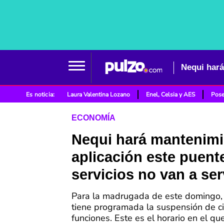
Nequi hará
Es noticia:
Laura Valentina Lozano
Enel, Celsia y AES
Pose
ECONOMÍA
Nequi hará mantenimi
aplicación este puent
servicios no van a ser
Para la madrugada de este domingo, 
tiene programada la suspensión de ci
funciones. Este es el horario en el qu