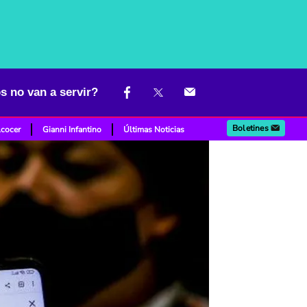
s no van a servir?
Boletines
lcocer
Gianni Infantino
Últimas Noticias