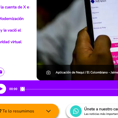
n la cuenta de X e
 Modernización
y le vació el
ridad virtual
Aplicación de Nequi / El Colombiano - Jaim
00:00
Únete a nuestro c
?
Te lo resumimos
Las noticias más important