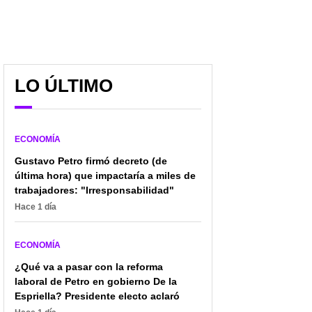
LO ÚLTIMO
"Van a quebrar": Petro
"Más de 50 millones de
lanza lapidario mensaje
visitantes": centro
ECONOMÍA
contra empresas a las
comercial en Bogotá
que acusa fuertemente
lanzó duro reto para este
Gustavo Petro firmó decreto (de
2026
última hora) que impactaría a miles de
trabajadores: "Irresponsabilidad"
Hace 1 día
ECONOMÍA
¿Qué va a pasar con la reforma
laboral de Petro en gobierno De la
Espriella? Presidente electo aclaró