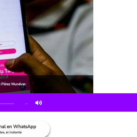
e Pérez Munévar.
…
anal en WhatsApp
es, al instante