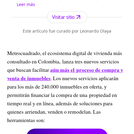
inversiones, otros mercados de capitales,
Leer más
indicadores económicos, criptomonedas,
empresas y economía de bolsillo, entre otros
Visitar sitio
temas del día a día.
Este artículo fue curado por Leonardo Olaya
Metrocuadrado, el ecosistema digital de vivienda más
consultado en Colombia, lanza tres nuevos servicios
aún más el proceso de compra y
que buscan facilitar
venta de inmuebles
. Los nuevos servicios aplicarán
para los más de 240.000 inmuebles en oferta, y
permitirán financiar la compra de una propiedad en
tiempo real y en línea, además de soluciones para
quienes arriendan, venden o remodelan. Las
herramientas son: