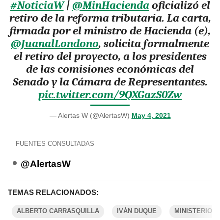
#NoticiaW
|
@MinHacienda
oficializó el
retiro de la reforma tributaria. La carta,
firmada por el ministro de Hacienda (e),
@JuanalLondono
, solicita formalmente
el retiro del proyecto, a los presidentes
de las comisiones económicas del
Senado y la Cámara de Representantes.
pic.twitter.com/9QXGazS0Zw
— Alertas W (@AlertasW)
May 4, 2021
FUENTES CONSULTADAS
@AlertasW
TEMAS RELACIONADOS:
ALBERTO CARRASQUILLA
IVÁN DUQUE
MINISTERIO D