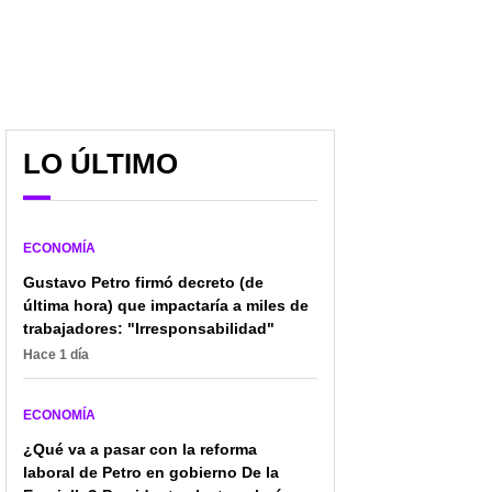
LO ÚLTIMO
ECONOMÍA
Cierran fábrica de
"De las más malas y
Gustavo Petro firmó decreto (de
salchichón, jamón y
bajas ofertas de toda la
última hora) que impactaría a miles de
otros embutidos de
historia": Grupo Éxito
trabajadores: "Irresponsabilidad"
famosa marca; hay
expuso a Jaime Gilinski
despidos
Hace 1 día
ECONOMÍA
¿Qué va a pasar con la reforma
laboral de Petro en gobierno De la