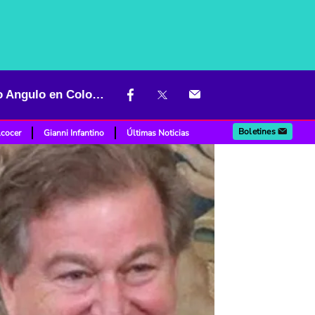
Gilinski llega a la cima y pone a pensar a David Vélez y a Sarmiento Angulo en Colombia
Boletines
lcocer
Gianni Infantino
Últimas Noticias