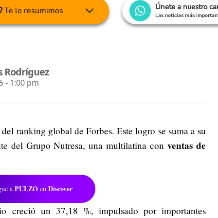
Únete a nuestro c
?
Te lo resumimos
Las noticias más important
s Rodríguez
 - 1:00 pm
 del ranking global de Forbes. Este logro se suma a su
ventas de
te del Grupo Nutresa, una multilatina con
PULZO
Discover
gue a
en
nio creció un 37,18 %, impulsado por importantes