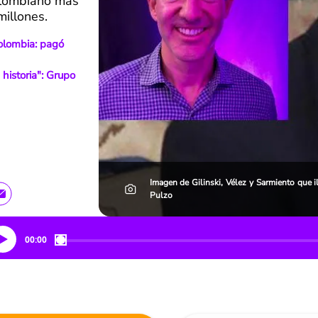
olombiano más
millones.
Colombia: pagó
historia": Grupo
Imagen de Gilinski, Vélez y Sarmiento que 
Pulzo
00:00