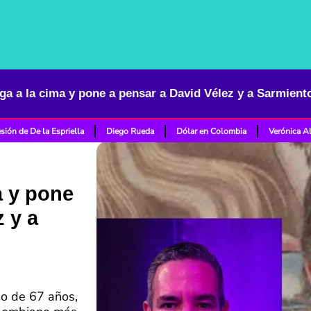
sión de De la Espriella
Diego Rueda
Dólar en Colombia
Verónica A
a y pone
 y a
ño de 67 años,