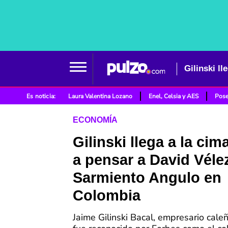
Es noticia:
Laura Valentina Lozano
Enel, Celsia y AES
Pose
ECONOMÍA
Gilinski llega a la cim
a pensar a David Vélez
Sarmiento Angulo en
Colombia
Jaime Gilinski Bacal, empresario cale