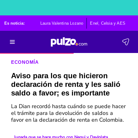
Es noticia:
Laura Valentina Lozano
Enel, Celsia y AES
Po
ECONOMÍA
Aviso para los que hicieron
declaración de renta y les salió
saldo a favor; es importante
La Dian recordó hasta cuándo se puede hacer
el trámite para la devolución de saldos a
favor en la declaración de renta en Colombia.
Jugada que se hace mucho con Nequi y Daviplata