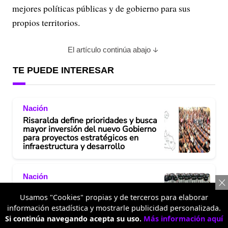
mejores políticas públicas y de gobierno para sus
propios territorios.
El artículo continúa abajo
TE PUEDE INTERESAR
Nación
Risaralda define prioridades y busca
mayor inversión del nuevo Gobierno
para proyectos estratégicos en
infraestructura y desarrollo
Nación
¿Por qué el presidente de Colombia
se posesiona el 7 de agosto? Origen
Usamos "Cookies" propias y de terceros para elaborar
histórico y base legal de la tradición
información estadística y mostrarle publicidad personalizada.
Si continúa navegando acepta su uso.
Más información aquí