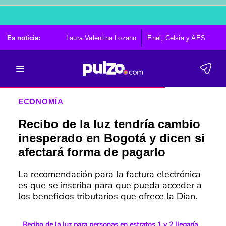
Es noticia:
Laura Valentina Lozano
Enel, Celsia y AES
Po
ECONOMÍA
Recibo de la luz tendría cambio
inesperado en Bogotá y dicen si
afectará forma de pagarlo
La recomendación para la factura electrónica
es que se inscriba para que pueda acceder a
los beneficios tributarios que ofrece la Dian.
Recibo de la luz para personas en estratos 1 y 2 llegaría