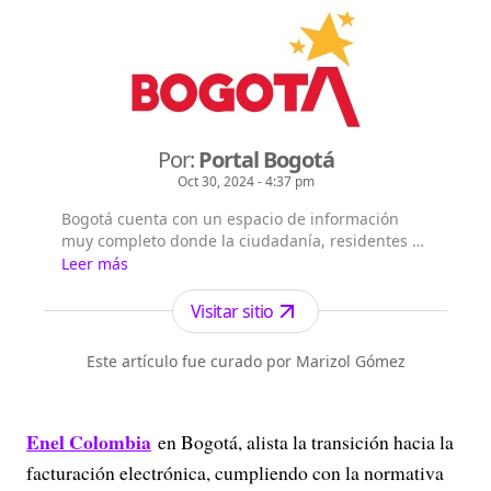
Por:
Portal Bogotá
Oct 30, 2024 - 4:37 pm
Bogotá cuenta con un espacio de información
muy completo donde la ciudadanía, residentes y
extranjeros pueden consultar la información que
Leer más
les interesa sobre Bogotá, su historia, sus
localidades, la gestión y principales noticias de la
Visitar sitio
Administración Distrital.
Este artículo fue curado por Marizol Gómez
Enel Colombia
en Bogotá, alista la transición hacia la
facturación electrónica, cumpliendo con la normativa