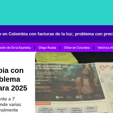
sión de De la Espriella
Diego Rueda
Dólar en Colombia
Verónica A
bia con
oblema
ara 2025
nte a 7
onde varias
nalmente