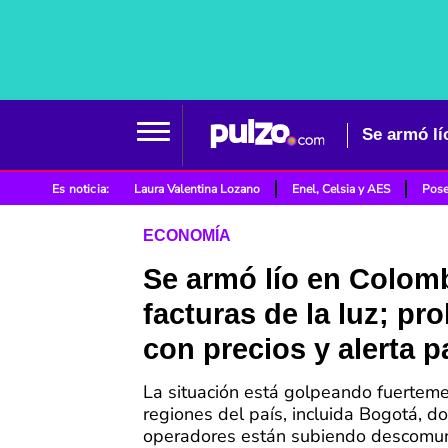
Es noticia:
Laura Valentina Lozano
Enel, Celsia y AES
Pose
ECONOMÍA
Se armó lío en Colom
facturas de la luz; pr
con precios y alerta p
La situación está golpeando fuerteme
regiones del país, incluida Bogotá, d
operadores están subiendo descomu