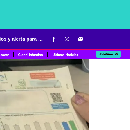
Se armó lío en Colombia con facturas de la luz; problema con precios y alerta para 2025
Boletines
lcocer
Gianni Infantino
Últimas Noticias