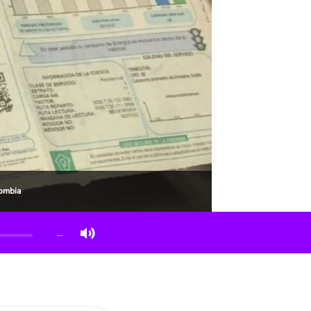
lombia
…