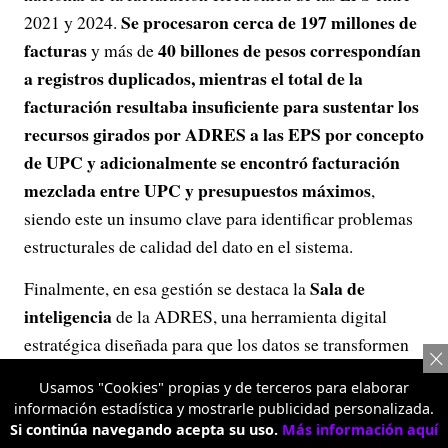
Se procesaron cerca de 197 millones de
2021 y 2024.
facturas
40 billones de pesos correspondían
y más de
a registros duplicados, mientras el total de la
facturación resultaba insuficiente para sustentar los
recursos girados por ADRES a las EPS por concepto
de UPC y adicionalmente se encontró facturación
mezclada entre UPC y presupuestos máximos
,
siendo este un insumo clave para identificar problemas
estructurales de calidad del dato en el sistema.
Sala de
Finalmente, en esa gestión se destaca la
inteligencia
de la ADRES, una herramienta digital
estratégica diseñada para que los datos se transformen
en decisiones informadas y basadas en evidencia,
Usamos "Cookies" propias y de terceros para elaborar
facilitando la consulta de indicadores clave sobre
información estadística y mostrarle publicidad personalizada.
recaudo, auditoría y pago del sector salud. Su propósito
Si continúa navegando acepta su uso.
Más información aquí