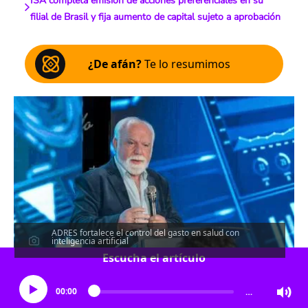
ISA completa emisión de acciones preferenciales en su
filial de Brasil y fija aumento de capital sujeto a aprobación
¿De afán?
Te lo resumimos
ADRES fortalece el control del gasto en salud con
inteligencia artificial
Escucha el artículo
00:00
…